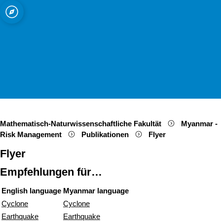
ät zu Köln
Open quicklink menu
Suche öffnen
Sprachauswahl öffnen
Menü schließen
Menü öffnen
Mathematisch-Naturwissenschaftliche Fakultät
Myanmar -
Risk Management
Publikationen
Flyer
Flyer
Empfehlungen für…
English language
Myanmar language
Cyclone
Cyclone
Earthquake
Earthquake