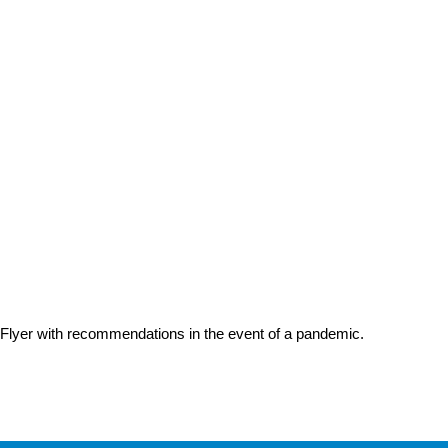
Flyer with recommendations in the event of a pandemic.
Nach
Erstellt am: 17. Februar 2026 zuletzt geändert am: 13. Mai 2026